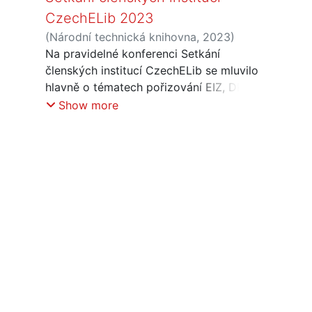
CzechELib 2023
(
Národní technická knihovna
,
2023
)
Jirát, Jiří
Na pravidelné konferenci Setkání
;
Skoček, Jakub
členských institucí CzechELib se mluvilo
hlavně o tématech pořizování EIZ, DPH
a finance, transformační smlouvy a
Show more
OpenAccess, systémy CELUS a ERMS.
Po konferenci následoval networking.