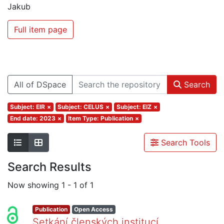
Jakub
Full item page
All of DSpace
Search
Subject: EIR
×
Subject: CELUS
×
Subject: EIZ
×
End date: 2023
×
Item Type: Publication
×
Search Tools
Search Results
Now showing
1 - 1 of 1
Publication
Open Access
Setkání členských institucí