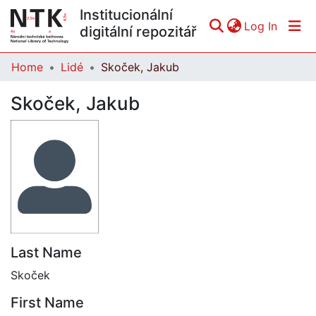
Institucionální
(curren
Log In
digitální repozitář
Home
Lidé
Skoček, Jakub
Communities & Collections
Skoček, Jakub
All of DSpace
Statistics
Last Name
Skoček
First Name