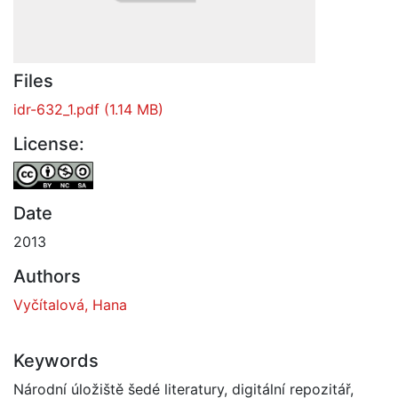
Files
idr-632_1.pdf
(1.14 MB)
License:
Date
2013
Authors
Vyčítalová, Hana
Keywords
Národní úložiště šedé literatury
,
digitální repozitář
,