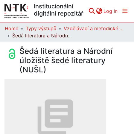
Institucionální
(curren
Log In
digitální repozitář
Home
Typy výstupů
Vzdělávací a metodické materiály
Communities & Collections
Šedá literatura a Národní úložiště šedé literatury (NUŠL)
All of DSpace
Šedá literatura a Národní
Statistics
úložiště šedé literatury
(NUŠL)